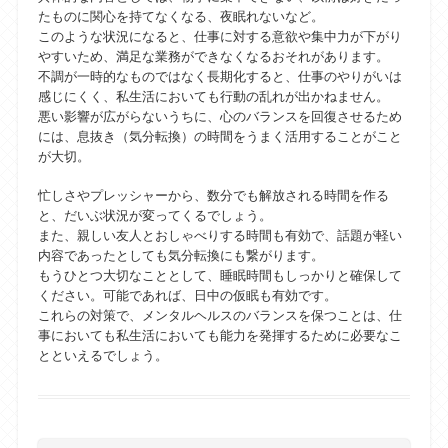
たものに関心を持てなくなる、夜眠れないなど。
このような状況になると、仕事に対する意欲や集中力が下がり
やすいため、満足な業務ができなくなるおそれがあります。
不調が一時的なものではなく長期化すると、仕事のやりがいは
感じにくく、私生活においても行動の乱れが出かねません。
悪い影響が広がらないうちに、心のバランスを回復させるため
には、息抜き（気分転換）の時間をうまく活用することがこと
が大切。
忙しさやプレッシャーから、数分でも解放される時間を作る
と、だいぶ状況が変ってくるでしょう。
また、親しい友人とおしゃべりする時間も有効で、話題が軽い
内容であったとしても気分転換にも繋がります。
もうひとつ大切なこととして、睡眠時間もしっかりと確保して
ください。可能であれば、日中の仮眠も有効です。
これらの対策で、メンタルヘルスのバランスを保つことは、仕
事においても私生活においても能力を発揮するために必要なこ
とといえるでしょう。